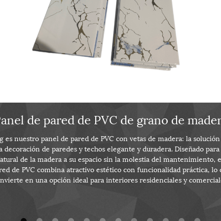
anel de pared de PVC de grano de made
Panel de pared de techo de PVC para
 es nuestro panel de pared de PVC con vetas de madera: la solución
a decoración de paredes y techos elegante y duradera. Diseñado para l
decoración de paredes
atural de la madera a su espacio sin la molestia del mantenimiento, 
red de PVC combina atractivo estético con funcionalidad práctica, lo 
nvierte en una opción ideal para interiores residenciales y comercial