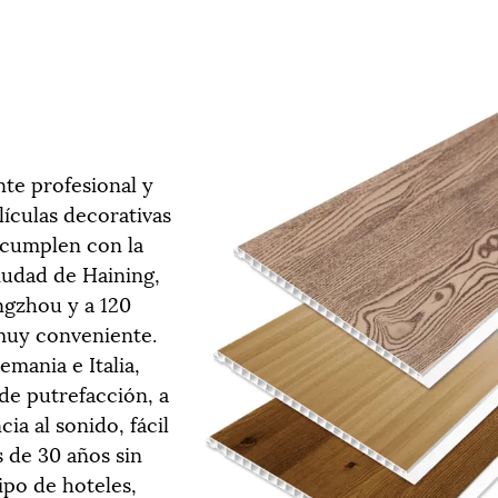
te profesional y
ículas decorativas
 cumplen con la
iudad de Haining,
ngzhou y a 120
 muy conveniente.
mania e Italia,
de putrefacción, a
ia al sonido, fácil
s de 30 años sin
ipo de hoteles,