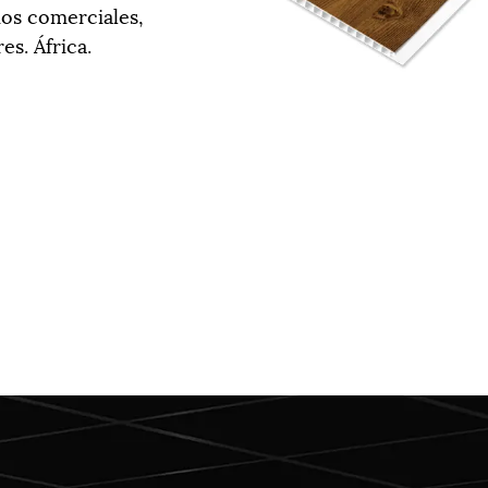
cios comerciales,
s. África.