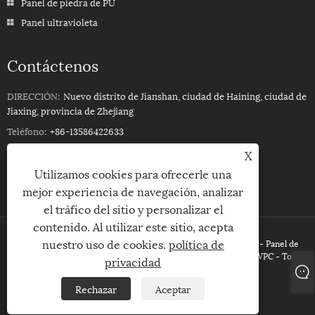
Panel de piedra de PU
Panel ultravioleta
Contáctenos
DIRECCIÓN:
Nuevo distrito de Jianshan, ciudad de Haining, ciudad de
Jiaxing, provincia de Zhejiang
Teléfono:
+86-13586422633
Teléfono:
+86-13586422633
X
Correo electrónico:
ROSSPVCPANEL88@YEAH.NET
Utilizamos cookies para ofrecerle una
mejor experiencia de navegación, analizar
el tráfico del sitio y personalizar el
contenido. Al utilizar este sitio, acepta
nuestro uso de cookies.
política de
Copyright © 2023Haining Xinhuang Decoración Material Co, Ltd. - Panel de
techo de PVC 3D, Panel de pared de PVC UV, Revestimiento de WPC - Todos
privacidad
los derechos reservados
Rechazar
Aceptar
Links
Sitemap
RSS
XML
política de privacidad