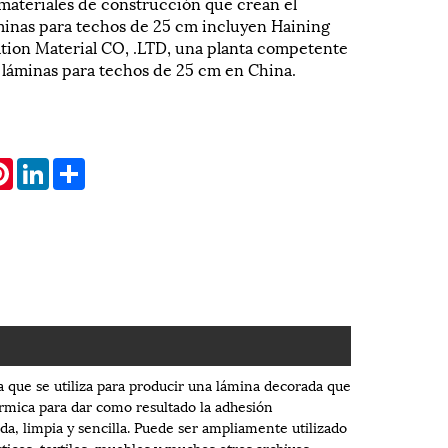
materiales de construcción que crean el
inas para techos de 25 cm incluyen Haining
ion Material CO, .LTD, una planta competente
láminas para techos de 25 cm en China.
atsApp
Pinterest
LinkedIn
Share
 que se utiliza para producir una lámina decorada que
térmica para dar como resultado la adhesión
da, limpia y sencilla. Puede ser ampliamente utilizado
icos, textiles, muebles y muchos otros archivos.