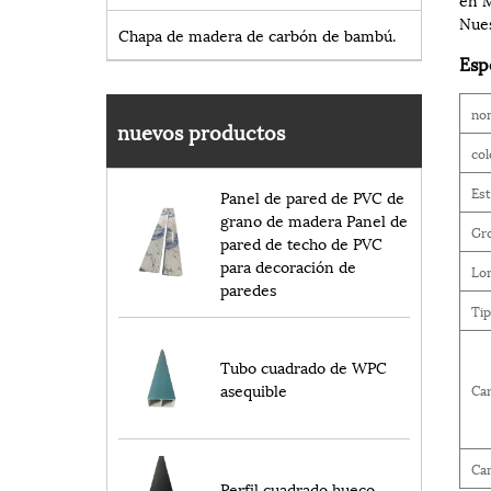
Nues
Chapa de madera de carbón de bambú.
Esp
no
nuevos productos
col
Es
Panel de pared de PVC de
grano de madera Panel de
Gro
pared de techo de PVC
para decoración de
Lo
paredes
Ti
Tubo cuadrado de WPC
asequible
Car
Ca
Perfil cuadrado hueco