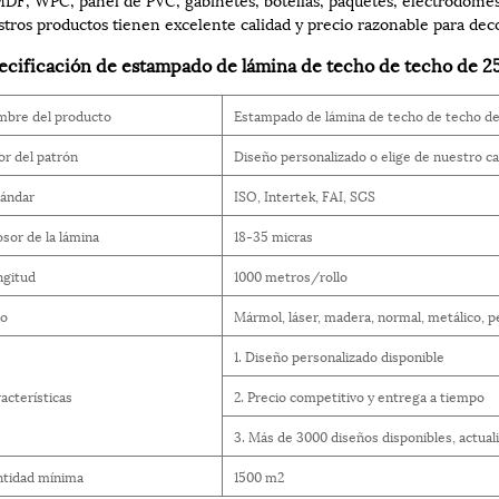
tros productos tienen excelente calidad y precio razonable para deco
ecificación de estampado de lámina de techo de techo de 2
mbre del producto
Estampado de lámina de techo de techo d
or del patrón
Diseño personalizado o elige de nuestro c
tándar
ISO, Intertek, FAI, SGS
sor de la lámina
18-35 micras
ngitud
1000 metros/rollo
po
Mármol, láser, madera, normal, metálico, pe
1. Diseño personalizado disponible
acterísticas
2. Precio competitivo y entrega a tiempo
3. Más de 3000 diseños disponibles, actual
ntidad mínima
1500 m2