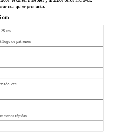
rar cualquier producto.
5 cm
e 25 cm
atálogo de patrones
rlado, etc.
izaciones rápidas