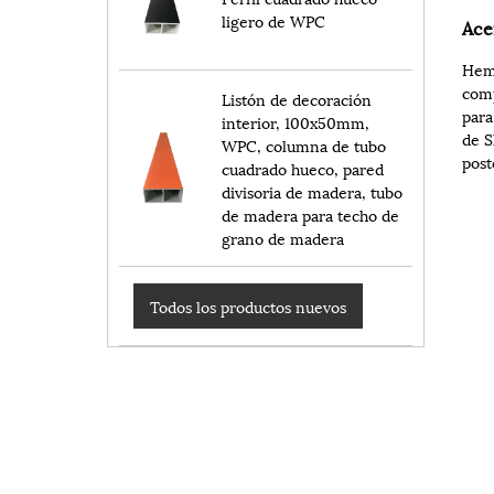
ligero de WPC
Ace
Hemo
comp
Listón de decoración
para
interior, 100x50mm,
de S
WPC, columna de tubo
post
cuadrado hueco, pared
divisoria de madera, tubo
de madera para techo de
grano de madera
Todos los productos nuevos