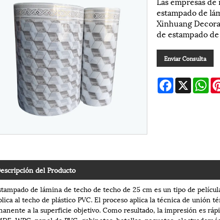
Las empresas de 
estampado de lám
Xinhuang Decorat
de estampado de 
Enviar Consulta
Facebook
X
Wh
escripción del Producto
stampado de lámina de techo de techo de 25 cm es un tipo de película
plica al techo de plástico PVC. El proceso aplica la técnica de unión 
anente a la superficie objetivo. Como resultado, la impresión es rápi
DF, WPC, panel de PVC, gabinetes, botellas, paquetes, electrodomést