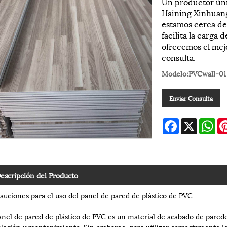
Un productor úni
Haining Xinhuang
estamos cerca de
facilita la carga
ofrecemos el mej
consulta.
Modelo:PVCwall-01
Enviar Consulta
Facebook
X
Wh
escripción del Producto
auciones para el uso del panel de pared de plástico de PVC
anel de pared de plástico de PVC es un material de acabado de paredes
alación y mantenimiento. Sin embargo, para utilizar correctamente l