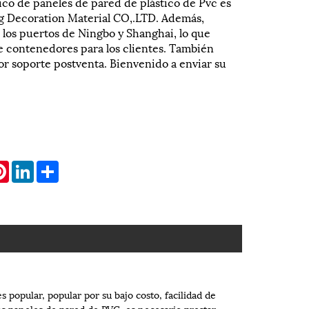
co de paneles de pared de plástico de Pvc es
 Decoration Material CO,.LTD. Además,
 los puertos de Ningbo y Shanghai, lo que
 de contenedores para los clientes. También
or soporte postventa. Bienvenido a enviar su
atsApp
Pinterest
LinkedIn
Share
 popular, popular por su bajo costo, facilidad de
os paneles de pared de PVC, es necesario prestar