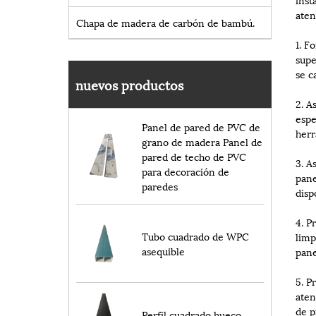
aten
Chapa de madera de carbón de bambú.
1. F
supe
se c
nuevos productos
2. A
espe
Panel de pared de PVC de
herr
grano de madera Panel de
pared de techo de PVC
3. A
para decoración de
pane
paredes
disp
4. P
Tubo cuadrado de WPC
limp
asequible
pane
5. P
aten
de p
Perfil cuadrado hueco