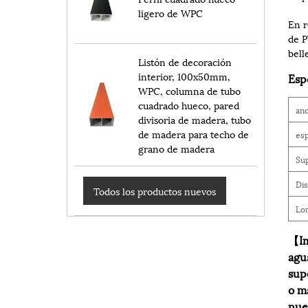
ligero de WPC
En r
de P
bell
Listón de decoración
interior, 100x50mm,
Esp
WPC, columna de tubo
cuadrado hueco, pared
an
divisoria de madera, tubo
de madera para techo de
es
grano de madera
Sup
Di
Todos los productos nuevos
Lo
【Im
agu
sup
o m
nue