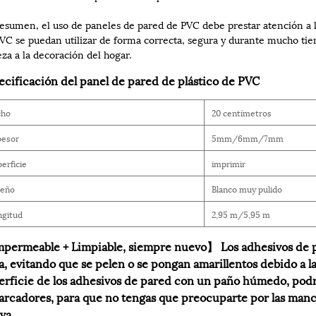
esumen, el uso de paneles de pared de PVC debe prestar atención a l
VC se puedan utilizar de forma correcta, segura y durante mucho t
eza a la decoración del hogar.
ecificación del panel de pared de plástico de PVC
cho
20 centímetros
pesor
5mm/6mm/7mm
erficie
imprimir
seño
Blanco muy pulido
ngitud
2,95 m/5,95 m
permeable + Limpiable, siempre nuevo】 Los adhesivos de pa
a, evitando que se pelen o se pongan amarillentos debido a
erficie de los adhesivos de pared con un paño húmedo, podrás 
arcadores, para que no tengas que preocuparte por las manch
va.