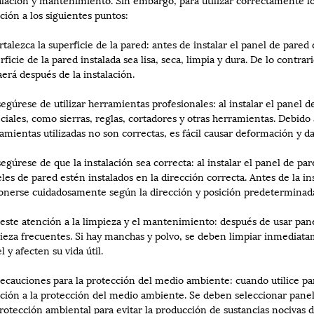
ción a los siguientes puntos:
ortalezca la superficie de la pared: antes de instalar el panel de pare
rficie de la pared instalada sea lisa, seca, limpia y dura. De lo contrar
aerá después de la instalación.
segúrese de utilizar herramientas profesionales: al instalar el panel d
ciales, como sierras, reglas, cortadores y otras herramientas. Debido 
amientas utilizadas no son correctas, es fácil causar deformación y da
segúrese de que la instalación sea correcta: al instalar el panel de pa
les de pared estén instalados en la dirección correcta. Antes de la in
onerse cuidadosamente según la dirección y posición predeterminadas
reste atención a la limpieza y el mantenimiento: después de usar p
ieza frecuentes. Si hay manchas y polvo, se deben limpiar inmediata
l y afecten su vida útil.
recauciones para la protección del medio ambiente: cuando utilice pa
ción a la protección del medio ambiente. Se deben seleccionar pane
rotección ambiental para evitar la producción de sustancias nocivas