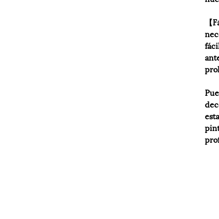
【Fá
nec
fác
ant
pro
Pue
dec
est
pin
pro